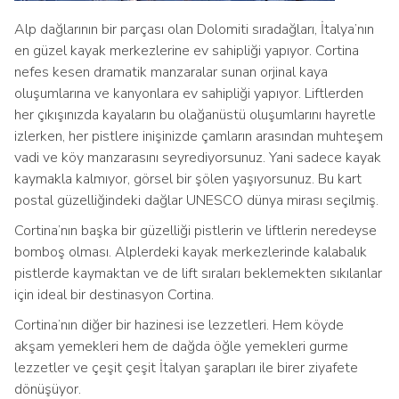
Alp dağlarının bir parçası olan Dolomiti sıradağları, İtalya’nın
en güzel kayak merkezlerine ev sahipliği yapıyor. Cortina
nefes kesen dramatik manzaralar sunan orjinal kaya
oluşumlarına ve kanyonlara ev sahipliği yapıyor. Liftlerden
her çıkışınızda kayaların bu olağanüstü oluşumlarını hayretle
izlerken, her pistlere inişinizde çamların arasından muhteşem
vadi ve köy manzarasını seyrediyorsunuz. Yani sadece kayak
kaymakla kalmıyor, görsel bir şölen yaşıyorsunuz. Bu kart
postal güzelliğindeki dağlar UNESCO dünya mirası seçilmiş.
Cortina’nın başka bir güzelliği pistlerin ve liftlerin neredeyse
bomboş olması. Alplerdeki kayak merkezlerinde kalabalık
pistlerde kaymaktan ve de lift sıraları beklemekten sıkılanlar
için ideal bir destinasyon Cortina.
Cortina’nın diğer bir hazinesi ise lezzetleri. Hem köyde
akşam yemekleri hem de dağda öğle yemekleri gurme
lezzetler ve çeşit çeşit İtalyan şarapları ile birer ziyafete
dönüşüyor.