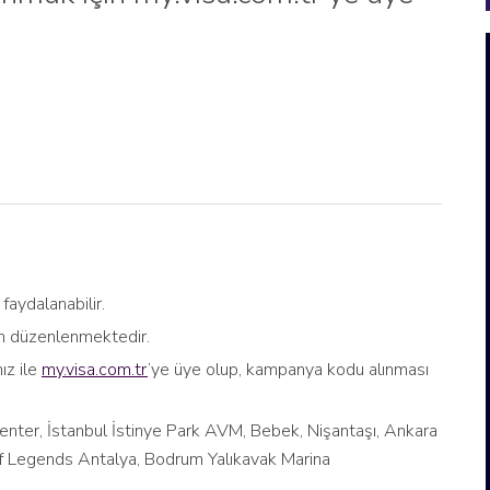
faydalanabilir.
an düzenlenmektedir.
ız ile
my.visa.com.tr
’ye üye olup, kampanya kodu alınması
Center, İstanbul İstinye Park AVM, Bebek, Nişantaşı, Ankara
f Legends Antalya, Bodrum Yalıkavak Marina