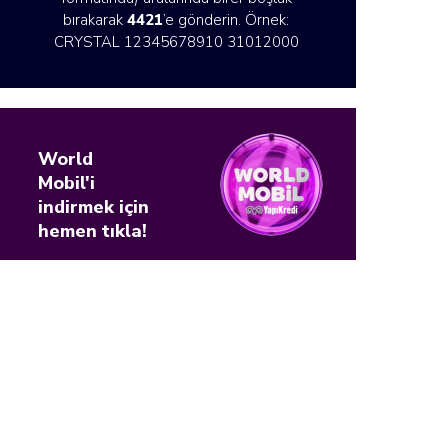
bırakarak
4421
’e gönderin. Örnek:
CRYSTAL 12345678910 31012000
World
Mobil'i
indirmek için
hemen tıkla!