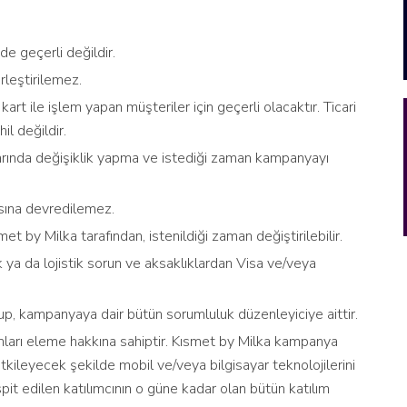
de geçerli değildir.
rleştirilemez.
rt ile işlem yapan müşteriler için geçerli olacaktır. Ticari
l değildir.
rında değişiklik yapma ve istediği zaman kampanyayı
sına devredilemez.
met by Milka tarafından, istenildiği zaman değiştirilebilir.
 ya da lojistik sorun ve aksaklıklardan Visa ve/veya
p, kampanyaya dair bütün sorumluluk düzenleyiciye aittir.
ımları eleme hakkına sahiptir. Kısmet by Milka kampanya
kileyecek şekilde mobil ve/veya bilgisayar teknolojilerini
spit edilen katılımcının o güne kadar olan bütün katılım