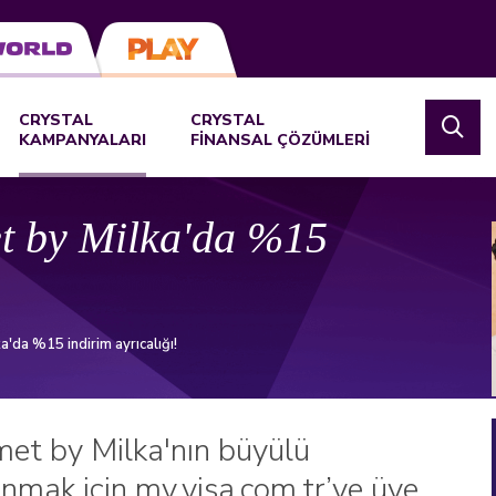
CRYSTAL
CRYSTAL
KAMPANYALARI
FİNANSAL ÇÖZÜMLERİ
et by Milka'da %15
a'da %15 indirim ayrıcalığı!
smet by Milka'nın büyülü
nmak için my.visa.com.tr’ye üye