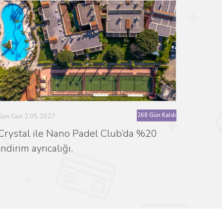
268 Gün Kaldı
Son Gün 2.05.2027
Crystal ile Nano Padel Club’da %20
indirim ayrıcalığı.