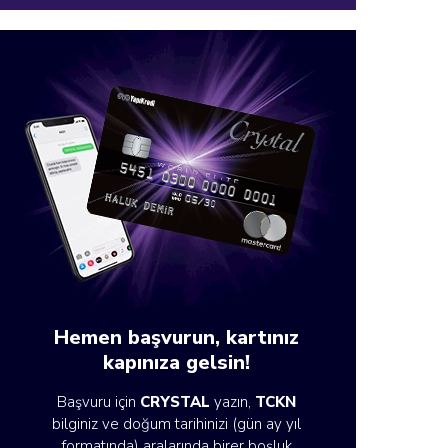
Hemen başvurun, kartınız
kapınıza gelsin!
Başvuru için
CRYSTAL
yazın,
TCKN
bilginiz ve doğum tarihinizi (gün ay yıl
formatında) aralarında birer boşluk