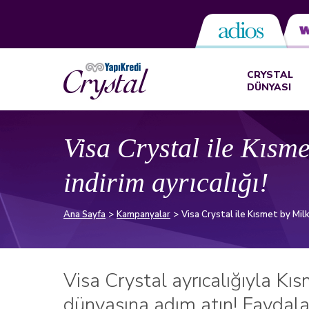
CRYSTAL
DÜNYASI
Visa Crystal ile Kısm
indirim ayrıcalığı!
Ana Sayfa
Kampanyalar
Visa Crystal ile Kısmet by Milk
Visa Crystal ayrıcalığıyla Kı
dünyasına adım atın! Faydala