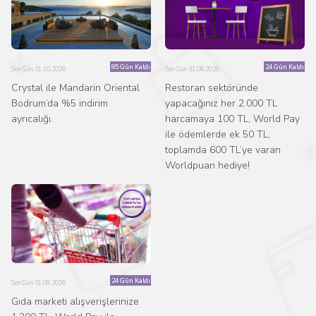
85 Gün Kaldı
24 Gün Kaldı
Son Gün 31.10.2026
Son Gün 31.08.2026
Crystal ile Mandarin Oriental
Restoran sektöründe
Bodrum’da %5 indirim
yapacağınız her 2.000 TL
ayrıcalığı.
harcamaya 100 TL, World Pay
ile ödemlerde ek 50 TL,
toplamda 600 TL’ye varan
Worldpuan hediye!
24 Gün Kaldı
Son Gün 31.08.2026
Gıda marketi alışverişlerinize