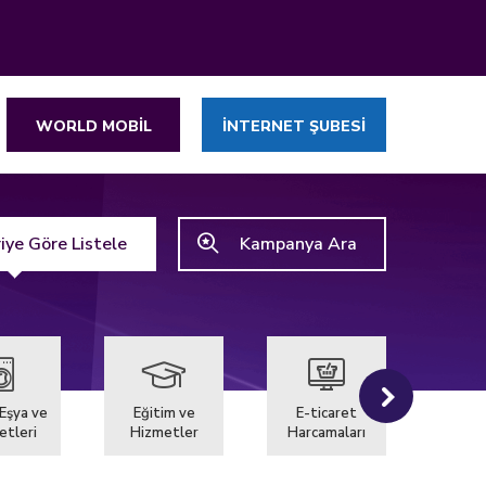
WORLD MOBİL
İNTERNET ŞUBESİ
iye Göre Listele
Kampanya Ara
Eşya ve
Eğitim ve
E-ticaret
Gıda /
etleri
Hizmetler
Harcamaları
Harca