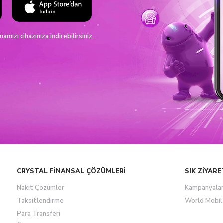
ızı cihazınıza indirebilirsiniz.
CRYSTAL FİNANSAL ÇÖZÜMLERİ
SIK ZİYARE
Nakit Çözümler
Kampanyala
Taksitlendirme
World Mobil
Para Transferi