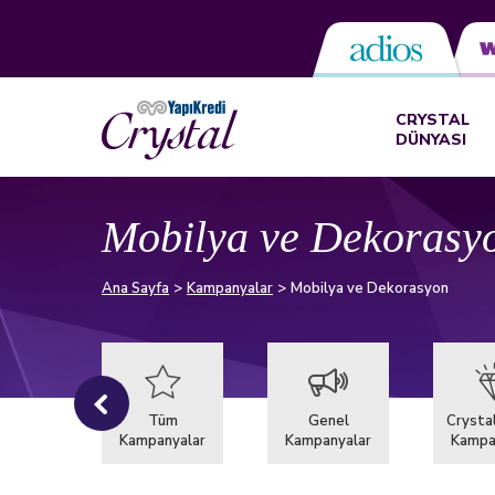
CRYSTAL
DÜNYASI
Mobilya ve Dekorasy
Ana Sayfa
Kampanyalar
Mobilya ve Dekorasyon
ten
Tüm
Genel
Crystal
nyalar
Kampanyalar
Kampanyalar
Kampa