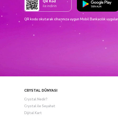
QR Kod
ile indirin
QR kodu okutarak cihazınıza uygun Mobil Bankacılık uygulamam
CRYSTAL DÜNYASI
Crystal Nedir?
Crystal ile Seyahat
Dijital Kart