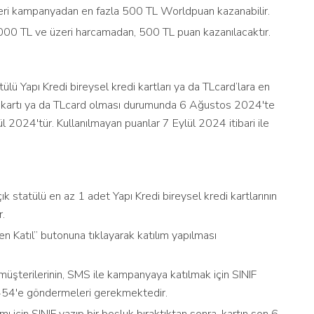
eri kampanyadan en fazla 500 TL Worldpuan kazanabilir.
0 TL ve üzeri harcamadan, 500 TL puan kazanılacaktır.
ü Yapı Kredi bireysel kredi kartları ya da TLcard’lara en
di kartı ya da TLcard olması durumunda 6 Ağustos 2024'te
ül 2024'tür. Kullanılmayan puanlar 7 Eylül 2024 itibari ile
k statülü en az 1 adet Yapı Kredi bireysel kredi kartlarının
r.
atıl” butonuna tıklayarak katılım yapılması
 müşterilerinin, SMS ile kampanyaya katılmak için SINIF
 4454'e göndermeleri gerekmektedir.