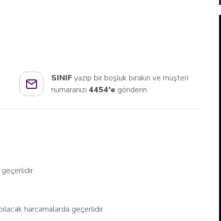
SINIF
yazıp bir boşluk bırakın ve müşteri
numaranızı
4454'e
gönderin.
eçerlidir.
pılacak harcamalarda geçerlidir.