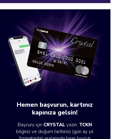
Hemen başvurun, kartınız
kapınıza gelsin!
Başvuru için
CRYSTAL
yazın,
TCKN
bilginiz ve doğum tarihinizi (gün ay yıl
formatında) aralarında birer boşluk