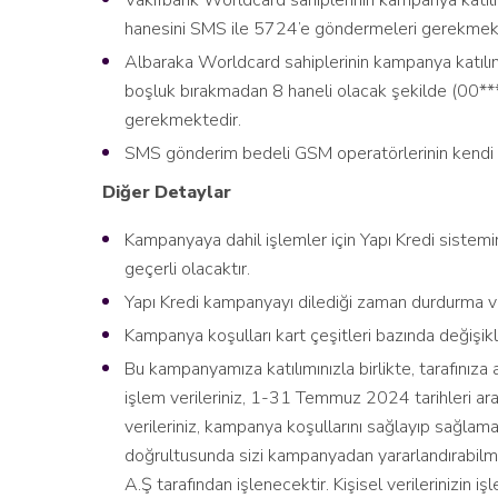
Vakıfbank Worldcard sahiplerinin kampanya katılımı
hanesini SMS ile 5724’e göndermeleri gerekmekt
Albaraka Worldcard sahiplerinin kampanya katılımı
boşluk bırakmadan 8 haneli olacak şekilde (00**
gerekmektedir.
SMS gönderim bedeli GSM operatörlerinin kendi ta
Diğer Detaylar
Kampanyaya dahil işlemler için Yapı Kredi sistemin
geçerli olacaktır.
Yapı Kredi kampanyayı dilediği zaman durdurma ve
Kampanya koşulları kart çeşitleri bazında değişikli
Bu kampanyamıza katılımınızla birlikte, tarafınıza a
işlem verileriniz, 1-31 Temmuz 2024 tarihleri ara
verileriniz, kampanya koşullarını sağlayıp sağlam
doğrultusunda sizi kampanyadan yararlandırabilme
A.Ş tarafından işlenecektir. Kişisel verilerinizin işle