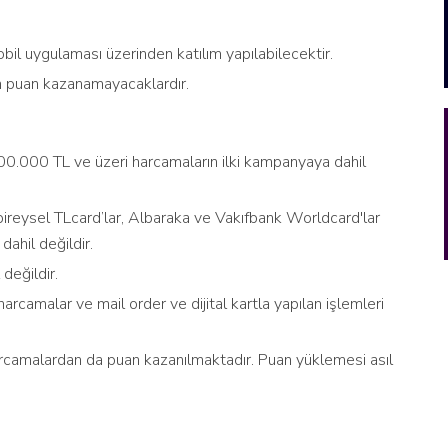
l uygulaması üzerinden katılım yapılabilecektir.
 puan kazanamayacaklardır.
00.000 TL ve üzeri harcamaların ilki kampanyaya dahil
bireysel TLcard’lar, Albaraka ve Vakıfbank Worldcard'lar
ahil değildir.
değildir.
rcamalar ve mail order ve dijital kartla yapılan işlemleri
rcamalardan da puan kazanılmaktadır. Puan yüklemesi asıl