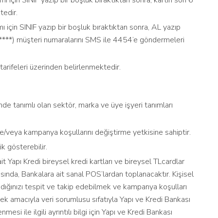
 için SINIF yazıp bir boşluk bıraktıktan sonra, kartın son 6
edir.
 için SINIF yazıp bir boşluk bıraktıktan sonra, AL yazıp
****) müşteri numaralarını SMS ile 4454’e göndermeleri
rifeleri üzerinden belirlenmektedir.
de tanımlı olan sektör, marka ve üye işyeri tanımları
/veya kampanya koşullarını değiştirme yetkisine sahiptir.
k gösterebilir.
it Yapı Kredi bireysel kredi kartları ve bireysel TLcardlar
sında, Bankalara ait sanal POS’lardan toplanacaktır. Kişisel
adığınızı tespit ve takip edebilmek ve kampanya koşulları
k amacıyla veri sorumlusu sıfatıyla Yapı ve Kredi Bankası
nmesi ile ilgili ayrıntılı bilgi için Yapı ve Kredi Bankası