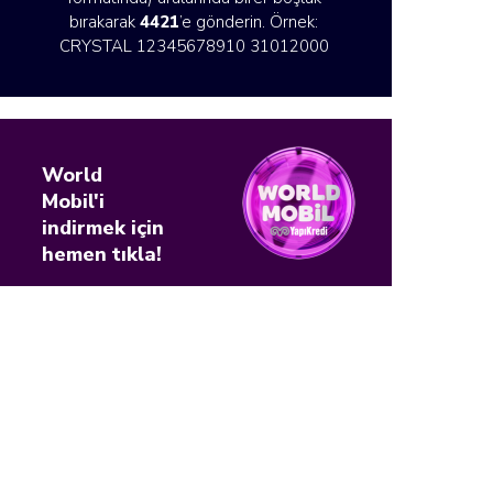
bırakarak
4421
’e gönderin. Örnek:
CRYSTAL 12345678910 31012000
World
Mobil'i
indirmek için
hemen tıkla!