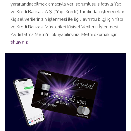
yararlandırabilmek amacıyla veri sorumlusu sıfatıyla Yapı
ve Kredi Bankası A.Ş ("Yapı Kredi") tarafından işlenecektir.
Kişisel verilerinizin işlenmesi ile ilgili ayrıntılı bilgi için Yapı
ve Kredi Bankası Müşterileri Kişisel Verilerin İşlenmesi
Aydınlatma Metni'ni okuyabilirsiniz. Metni okumak için
tıklayınız
.