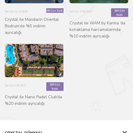
86 Gün Kaldı
264 Gün
Son Gün 31.10.2026
Son Gün 27.04.2027
Kaldı
Crystal ile Mandarin Oriental
Crystal ile WAM by Karma ‘da
Bodrum’da %5 indirim
konaklama harcamalarında
ayrıcalığı.
%10 indirim ayrıcalığı.
269 Gün
Son Gün 2.05.2027
Kaldı
Crystal ile Nano Padel Club’da
%20 indirim ayrıcalığı.