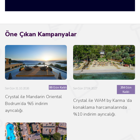
Öne Çıkan Kampanyalar
86 Gün Kaldı
264 Gün
Son Gün 31.10.2026
Son Gün 27.04.2027
Kaldı
Crystal ile Mandarin Oriental
Crystal ile WAM by Karma ‘da
Bodrum’da %5 indirim
konaklama harcamalarında
ayrıcalığı.
%10 indirim ayrıcalığı.