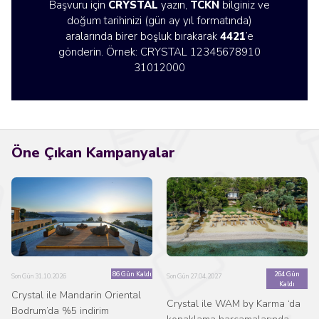
Başvuru için
CRYSTAL
yazın,
TCKN
bilginiz ve
doğum tarihinizi (gün ay yıl formatında)
aralarında birer boşluk bırakarak
4421
’e
gönderin. Örnek: CRYSTAL 12345678910
31012000
Öne Çıkan Kampanyalar
86 Gün Kaldı
264 Gün
Son Gün 31.10.2026
Son Gün 27.04.2027
Kaldı
Crystal ile Mandarin Oriental
Crystal ile WAM by Karma ‘da
Bodrum’da %5 indirim